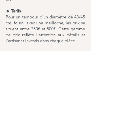
🔹 Tarifs
Pour un tambour d'un diamètre de 43/45
cm, fourni avec une mailloche, les prix se
situent entre 350€ et 500€. Cette gamme
de prix reflète l'attention aux détails et
l'artisanat investis dans chaque pièce.
🔹 Pourquoi choisir mes tambours ?
Artisanat exceptionnel : chaque tambour
est fait à la main avec précision et
attention.
Matériaux de qualité : j'utilise uniquement
des peaux soigneusement sélectionnées
et des cadres robustes.
Personnalisation : vous pouvez choisir des
options personnalisées pour rendre votre
tambour unique.
Connaître les disponibilités ou demander un devis