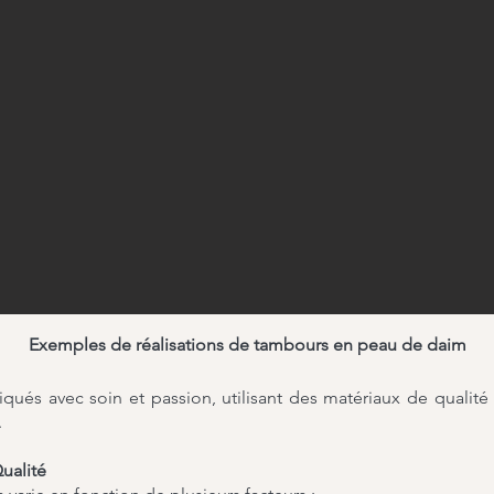
Exemples de réalisations de tambours en peau de daim
qués avec soin et passion, utilisant des matériaux de qualité
.
ualité