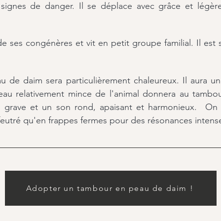
 signes de danger. Il se déplace avec grâce et légè
 ses congénères et vit en petit groupe familial
. Il est
 de daim sera particulièrement chaleureux. Il aura 
a peau relativement mince de l'animal donnera au tamb
u grave
et un son rond, apaisant et harmonieux
.
On p
eutré qu'en frappes fermes pour des résonances intens
Adopter un tambour en peau de daim !