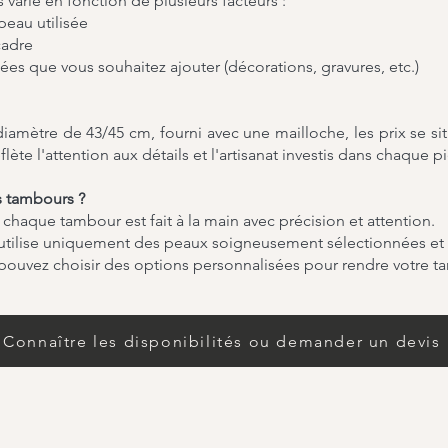
 varie en fonction de plusieurs facteurs :
 peau utilisée
cadre
ées que vous souhaitez ajouter (décorations, gravures, etc.)
amètre de 43/45 cm, fourni avec une mailloche, les prix se sit
ète l'attention aux détails et l'artisanat investis dans chaque p
s tambours ?
 chaque tambour est fait à la main avec précision et attention.
j'utilise uniquement des peaux soigneusement sélectionnées et
 pouvez choisir des options personnalisées pour rendre votre 
Connaître les disponibilités ou demander un devis