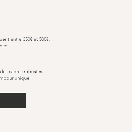
uent entre 350€ et 500€.
ièce.
 des cadres robustes.
tambour unique.