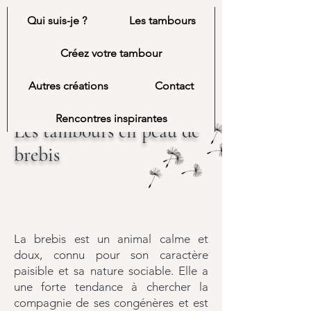
Les Bois de
Qui suis-je ?
Les tambours
Cèd
Créez votre tambour
Autres créations
Contact
Rencontres inspirantes
Les tambours en peau de
brebis
La brebis
est un animal calme et
doux, connu
pour son caractère
paisible et sa nature sociable.
Elle a
une forte tendance à cherc
h
er la
compagnie de ses congénères et est